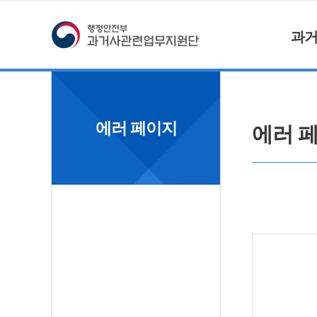
과
에러 페이지
에러 