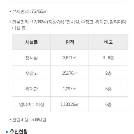
부지면적 : 75,465㎡
건물면적 : 12,062㎡(지상7층) *전시실, 수장고, 위패관, 멀티미디
어실 등
시설물
면적
비고
전시실
3,671㎡
4 - 6층
수장고
152.76㎡
2층
위패관
1,097㎡
5층
멀티미디어실
1,130.26㎡
6층
건립비용 : 506억원
추진현황